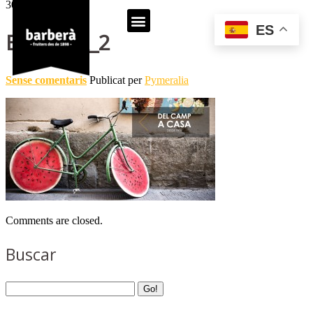
30
Sep
ES
BANNER_2
Sense comentaris
Publicat per
Pymeralia
Comments are closed.
Buscar