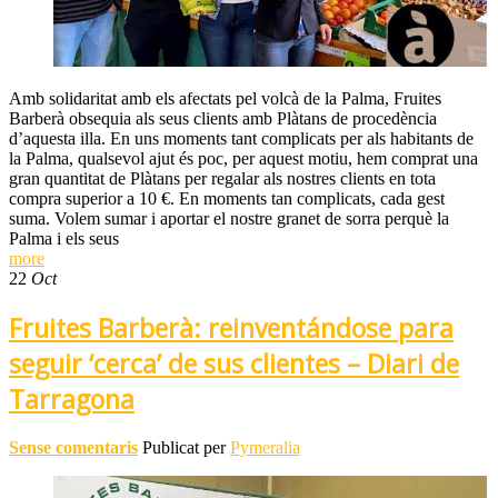
Amb solidaritat amb els afectats pel volcà de la Palma, Fruites
Barberà obsequia als seus clients amb Plàtans de procedència
d’aquesta illa. En uns moments tant complicats per als habitants de
la Palma, qualsevol ajut és poc, per aquest motiu, hem comprat una
gran quantitat de Plàtans per regalar als nostres clients en tota
compra superior a 10 €. En moments tan complicats, cada gest
suma. Volem sumar i aportar el nostre granet de sorra perquè la
Palma i els seus
more
22
Oct
Fruites Barberà: reinventándose para
seguir ‘cerca’ de sus clientes – Diari de
Tarragona
Sense comentaris
Publicat per
Pymeralia