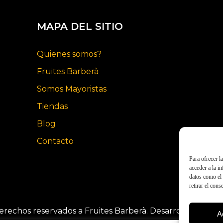
MAPA DEL SITIO
Quienes somos?
Fruites Barberà
Somos Mayoristas
Tiendas
Blog
Contacto
Para ofrecer l
acceder a la i
datos como el 
retirar el cons
erechos reservados a Fruites Barberà. Desarrollado por
A