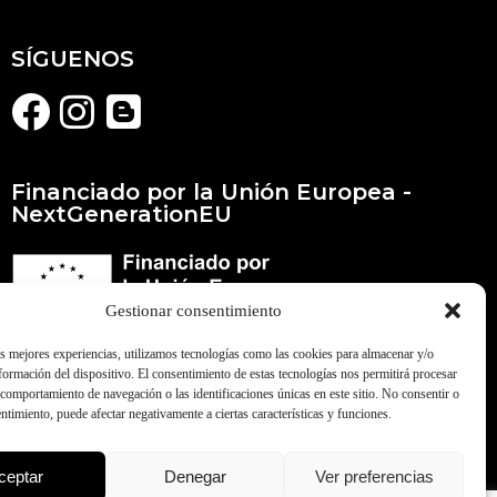
SÍGUENOS
Financiado por la Unión Europea -
NextGenerationEU
Gestionar consentimiento
as mejores experiencias, utilizamos tecnologías como las cookies para almacenar y/o
nformación del dispositivo. El consentimiento de estas tecnologías nos permitirá procesar
comportamiento de navegación o las identificaciones únicas en este sitio. No consentir o
entimiento, puede afectar negativamente a ciertas características y funciones.
Pymeralia.com
ceptar
Denegar
Ver preferencias