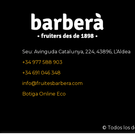
Seu: Avinguda Catalunya, 224, 43896, L’Aldea
+34 977 588 903
+34 691 046 348
info@fruitesbarbera.com
Botiga Online Eco
© Todos los d