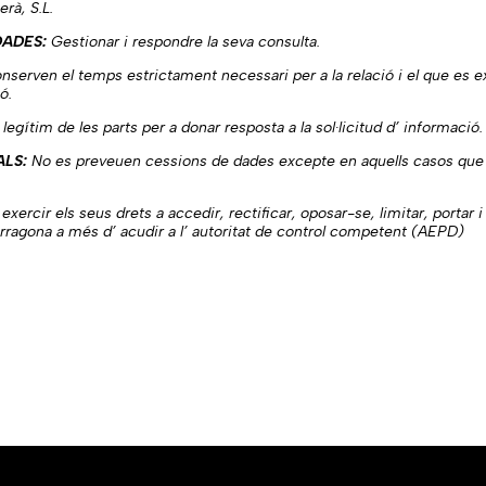
rà, S.L.
DADES:
Gestionar i respondre la seva consulta.
serven el temps estrictament necessari per a la relació i el que es e
ó.
legítim de les parts per a donar resposta a la sol·licitud d’ informació.
ALS:
No es preveuen cessions de dades excepte en aquells casos que ex
ercir els seus drets a accedir, rectificar, oposar-se, limitar, portar i
arragona a més d’ acudir a l’ autoritat de control competent (AEPD)