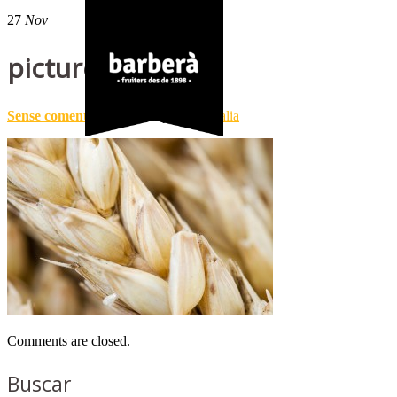
27
Nov
picture_6
Sense comentaris
Publicat per
Pymeralia
Comments are closed.
Buscar