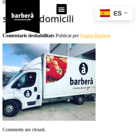
05
May
ES
servei a domicili
Comentaris deshabilitats
Publicat per
Fruites Barbera
Comments are closed.