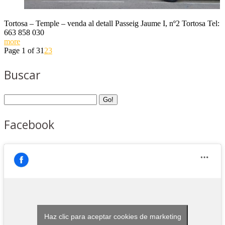
Tortosa – Temple – venda al detall Passeig Jaume I, nº2 Tortosa Tel:
663 858 030
more
Page 1 of 3
1
2
3
Buscar
Facebook
Haz clic para aceptar cookies de marketing