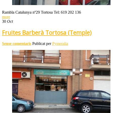
Rambla Catalunya nº29 Tortosa Tel: 619 202 136
more
30
Oct
Fruites Barberà Tortosa (Temple)
Sense comentaris
Publicat per
Pymeralia