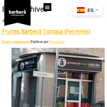
Blog Archives
ES
30
Oct
Fruites Barberà Tortosa (Ferreries)
Sense comentaris
Publicat per
Pymeralia