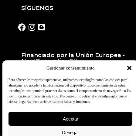
SÍGUENOS
Financiado por la Unión Europea -
NextGenerationEU
Gestionar consentimiento
Para ofrecer las mejores experiencias, utilizamos tecnologías como las cookies para
almacenar y/o acceder a la información del dispositivo. El consentimiento de estas
tecnologías nos permitirá procesar datos como el comportamiento de navegación o las
identificaciones únicas en este sitio. No consentir o retirar el consentimiento, puede
afectar negativamente a ciertas características y funciones.
Aceptar
© Todos los derechos reservados a
Fruites Barberà. Desarrollado por
Denegar
Pymeralia.com