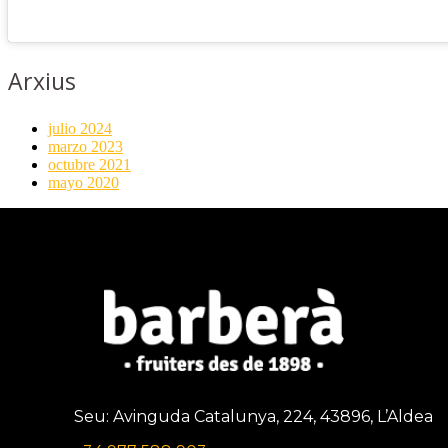
Arxius
julio 2024
marzo 2023
octubre 2021
mayo 2020
Seu: Avinguda Catalunya, 224, 43896, L’Aldea