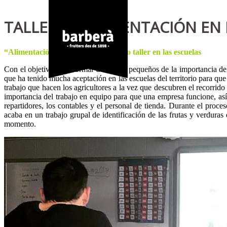
TALLER DE ALIMENTACIÓN EN 
“Alimentació Sana i Valors”, nuestro taller en las escuelas
Con el objetivo de informar a los más pequeños de la importancia de
que ha tenido mucha aceptación en las escuelas del territorio para que
trabajo que hacen los agricultores a la vez que descubren el recorrido 
importancia del trabajo en equipo para que una empresa funcione, así
repartidores, los contables y el personal de tienda. Durante el proc
acaba en un trabajo grupal de identificación de las frutas y verdur
momento.